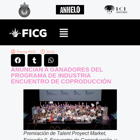
Prensa FICG
10:31
ANUNCIAN A GANADORES DEL
PROGRAMA DE INDUSTRIA
ENCUENTRO DE COPRODUCCIÓN
Premiación de Talent Proyect Market,