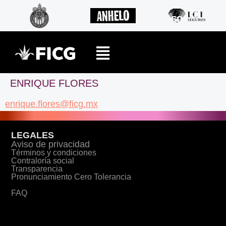
ENRIQUE FLORES
enrique.flores@ficg.mx
LEGALES
Aviso de privacidad
Términos y condiciones
Contraloría social
Transparencia
Pronunciamiento Cero Tolerancia
FAQ