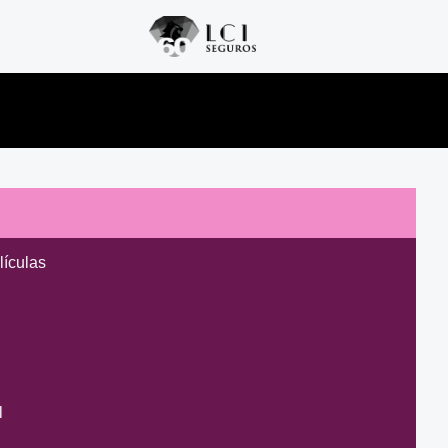
lículas
l