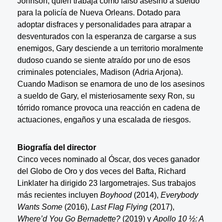
Johnson, quien trabaja como falso asesino a sueldo
para la policía de Nueva Orleans. Dotado para
adoptar disfraces y personalidades para atrapar a
desventurados con la esperanza de cargarse a sus
enemigos, Gary desciende a un territorio moralmente
dudoso cuando se siente atraído por uno de esos
criminales potenciales, Madison (Adria Arjona).
Cuando Madison se enamora de uno de los asesinos
a sueldo de Gary, el misteriosamente sexy Ron, su
tórrido romance provoca una reacción en cadena de
actuaciones, engaños y una escalada de riesgos.
Biografía del director
Cinco veces nominado al Óscar, dos veces ganador
del Globo de Oro y dos veces del Bafta, Richard
Linklater ha dirigido 23 largometrajes. Sus trabajos
más recientes incluyen
Boyhood
(2014),
Everybody
Wants Some
(2016),
Last Flag Flying
(2017),
Where’d You Go Bernadette?
(2019) y
Apollo 10 ½: A