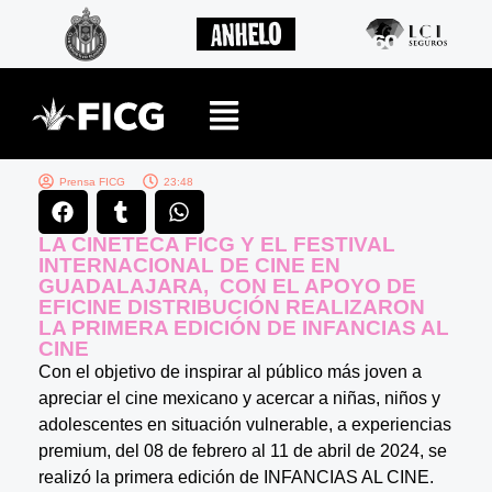
Prensa FICG
23:48
LA CINETECA FICG Y EL FESTIVAL
INTERNACIONAL DE CINE EN
GUADALAJARA, CON EL APOYO DE
EFICINE DISTRIBUCIÓN REALIZARON
LA PRIMERA EDICIÓN DE INFANCIAS AL
CINE
Con el objetivo de inspirar al público más joven a
apreciar el cine mexicano y acercar a niñas, niños y
adolescentes en situación vulnerable, a experiencias
premium, del 08 de febrero al 11 de abril de 2024, se
realizó la primera edición de INFANCIAS AL CINE.