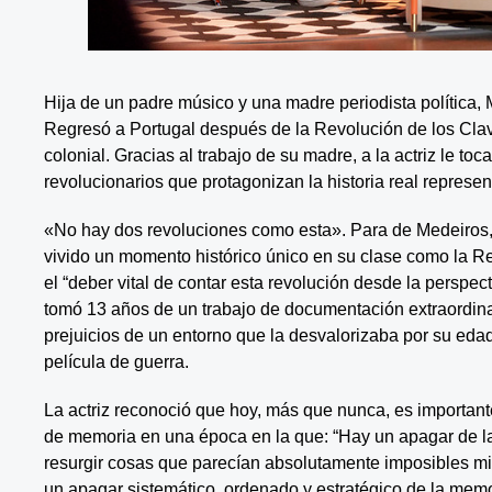
Hija de un padre músico y una madre periodista política, 
Regresó a Portugal después de la Revolución de los Cla
colonial. Gracias al trabajo de su madre, a la actriz le to
revolucionarios que protagonizan la historia real repres
«No hay dos revoluciones como esta». Para de Medeiros,
vivido un momento histórico único en su clase como la R
el “deber vital de contar esta revolución desde la perspec
tomó 13 años de un trabajo de documentación extraordinar
prejuicios de un entorno que la desvalorizaba por su eda
película de guerra.
La actriz reconoció que hoy, más que nunca, es importante
de memoria en una época en la que: “Hay un apagar de l
resurgir cosas que parecían absolutamente imposibles mi
un apagar sistemático, ordenado y estratégico de la memo