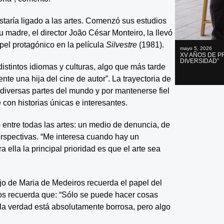
staría ligado a las artes. Comenzó sus estudios
u madre, el director João César Monteiro, la llevó
apel protagónico en la película
Silvestre
(1981).
mayo 5, 2026
XV AÑOS DE P
DIVERSIDAD”
distintos idiomas y culturas, algo que más tarde
ente una hija del cine de autor”. La trayectoria de
e diversas partes del mundo y por mantenerse fiel
 con historias únicas e interesantes.
 entre todas las artes: un medio de denuncia, de
rspectivas. “Me interesa cuando hay un
 ella la principal prioridad es que el arte sea
bajo de Maria de Medeiros recuerda el papel del
os recuerda que: “Sólo se puede hacer cosas
la verdad está absolutamente borrosa, pero algo