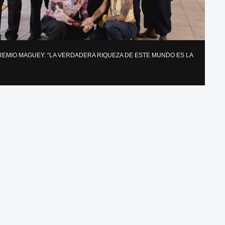
REMIO MAGUEY: “LA VERDADERA RIQUEZA DE ESTE MUNDO ES LA