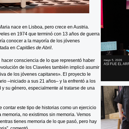
Maria nace en Lisboa, pero crece en Austria.
veles en 1974 que terminó con 13 años de guerra
caría conocer a la mayoría de los jóvenes
entada en
Capitães de Abril
.
 hacer consciencia de lo que representó haber
mayo 5, 2026
ASÍ FUE EL A
evolución de los Claveles también implicó asumir
tiva de los jóvenes capitanes». El proyecto le
io –iniciado a sus 21 años– y la enfrentó a los
d y su género, especialmente al tratarse de una
 contar este tipo de historias como un ejercicio
a memoria, no existimos sin memoria. Vemos
entras tienes memoria de lo que pasó, pero hay
ria”, comentó.