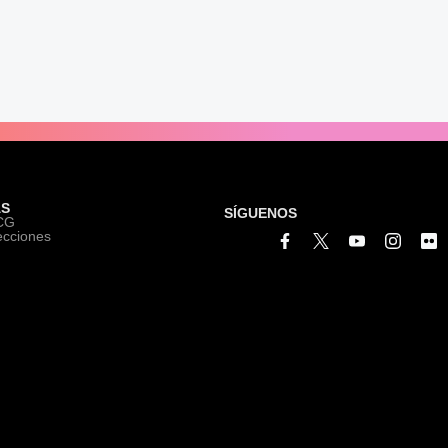
S
SÍGUENOS
ICG
ecciones