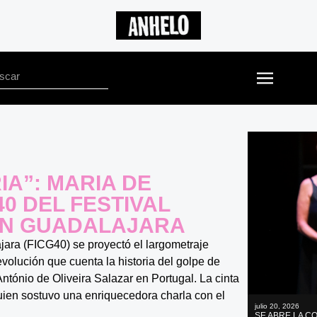
IA”: MARIA DE
40 DEL FESTIVAL
 EN GUADALAJARA
ajara (FICG40) se proyectó el largometraje
volución que cuenta la historia del golpe de
 António de Oliveira Salazar en Portugal. La cinta
quien sostuvo una enriquecedora charla con el
julio 20, 2026
SE ABRE LA C