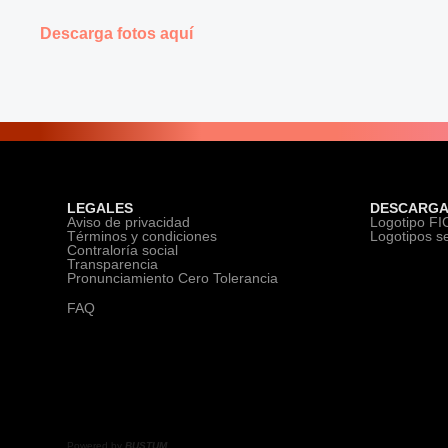
Descarga fotos aquí
LEGALES
DESCARGA
Aviso de privacidad
Logotipo F
Términos y condiciones
Logotipos s
Contraloría social
Transparencia
Pronunciamiento Cero Tolerancia
FAQ
Powered by
BUSTUM