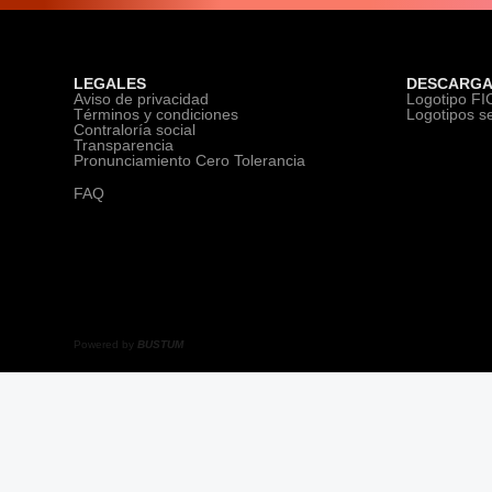
LEGALES
DESCARGA
Aviso de privacidad
Logotipo F
Términos y condiciones
Logotipos s
Contraloría social
Transparencia
Pronunciamiento Cero Tolerancia
FAQ
Powered by
BUSTUM