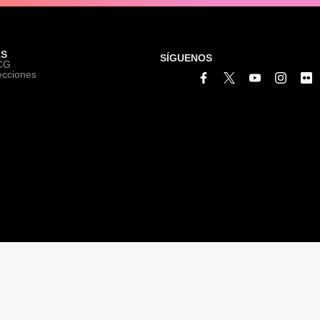
S
SÍGUENOS
ICG
ecciones