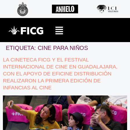
ETIQUETA:
CINE PARA NIÑOS
LA CINETECA FICG Y EL FESTIVAL
INTERNACIONAL DE CINE EN GUADALAJARA,
CON EL APOYO DE EFICINE DISTRIBUCIÓN
REALIZARON LA PRIMERA EDICIÓN DE
INFANCIAS AL CINE