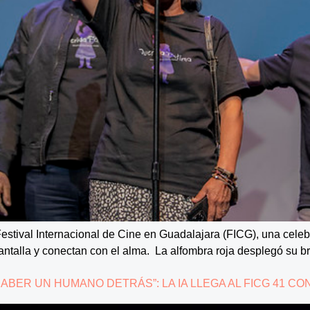
 Festival Internacional de Cine en Guadalajara (FICG), una celebr
pantalla y conectan con el alma. La alfombra roja desplegó su br
BER UN HUMANO DETRÁS”: LA IA LLEGA AL FICG 41 C