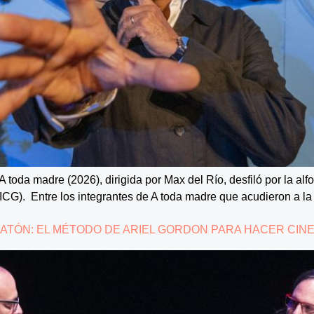
A toda madre (2026), dirigida por Max del Río, desfiló por la alfo
ICG). Entre los integrantes de A toda madre que acudieron a la
ATÓN: EL MÉTODO DE ARIEL GORDON PARA HACER CIN