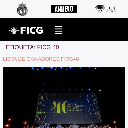
ETIQUETA:
FICG 40
LISTA DE GANADORES FICG40