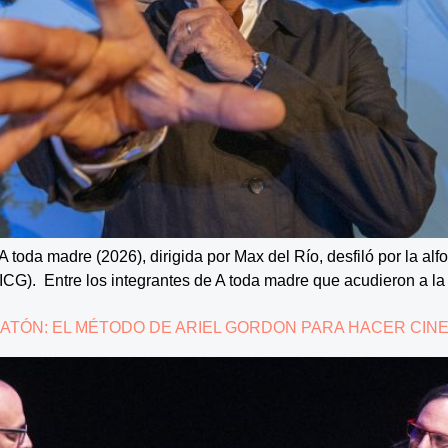
A toda madre (2026), dirigida por Max del Río, desfiló por la alfo
ICG). Entre los integrantes de A toda madre que acudieron a la
ATÓN: EL MÉTODO DE ARIEL GORDON PARA HACER CIN