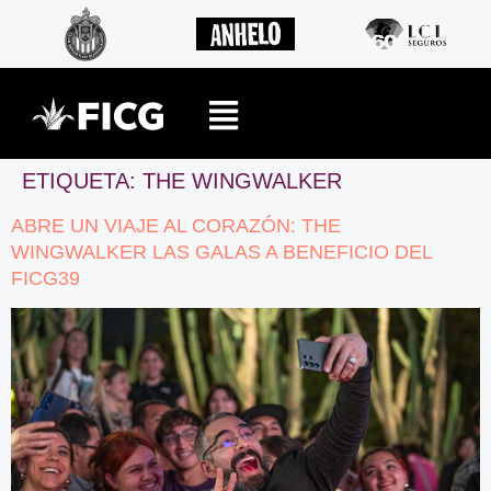
ETIQUETA:
THE WINGWALKER
ABRE UN VIAJE AL CORAZÓN: THE
WINGWALKER LAS GALAS A BENEFICIO DEL
FICG39