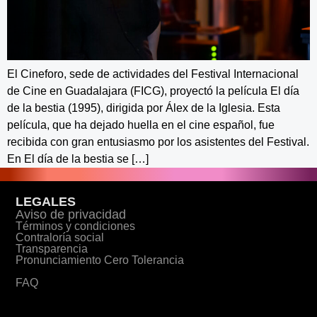
El Cineforo, sede de actividades del Festival Internacional
de Cine en Guadalajara (FICG), proyectó la película El día
de la bestia (1995), dirigida por Álex de la Iglesia. Esta
película, que ha dejado huella en el cine español, fue
recibida con gran entusiasmo por los asistentes del Festival.
En El día de la bestia se […]
LEGALES
Aviso de privacidad
Términos y condiciones
Contraloría social
Transparencia
Pronunciamiento Cero Tolerancia
FAQ