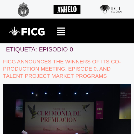
ETIQUETA:
EPISODIO 0
FICG ANNOUNCES THE WINNERS OF ITS CO-
PRODUCTION MEETING, EPISODE 0, AND
TALENT PROJECT MARKET PROGRAMS